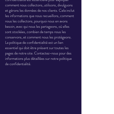
comment nous collectons, utilisons, divulguons
et gérons les données de nos clients. Cela inclut
les informations que nous recueillons, comment
nous les collectons, pourquoi nous en avons
besoin, avec qui nous les partageons, où elles
sont stockées, combien de temps nous les
conservons, et comment nous les protégeons.
La politique de confidentialité est un lien
essentiel qui doit être présent sur toutes les
pages de notre site. Contactez-nous pour des
informations plus détaillées sur notre politique
de confidentialité.